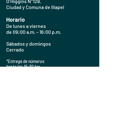
O’Higgins N°128,
Ciudad y Comuna de Illapel
Horario
De lunes a viernes
de 09:00 a.m. – 16:00 p.m.
Sábados y domingos
Cerrado
*Entrega de números
hasta las 15:30 hrs.
Links de interés
Biblioteca del Congreso Nacional
Diario Oficial
Notarios y Conservadores
Poder Judicial
Registro Civil
Servicio de Impuestos Internos
Servicio Electoral de Chile